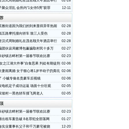
妻汉式周制婚礼在茂名颐天年酒店举行
02-28
聚众淫乱 会所内“1女侍5男”获罪
12-11
荐
英雅街道因为我们的到来显得异常热闹
02-28
福五路摩托撞向轿车 致三人受伤
02-28
妻汉式周制婚礼在茂名颐天年酒店举行
02-28
骗团伙设局赌博包赢骗取村民十多万
02-27
朱砂镇古畔村第一届春节联欢比赛
02-23
少女之江湖大件事”自食恶果 判处有期徒刑
02-06
夫妻闹离婚 女子狠心将1岁半幼子扔粪坑
02-06
了 小贼专偷名贵豪车后视镜
02-06
发电机定子成功运返 场面十分壮观
02-05
权坡村一黑色轿车撞飞两老人
02-05
顶
朱砂镇古畔村第一届春节联欢比赛
02-23
砸出租车案告破 8名罪犯全部落网
01-27
海实业董事长父子和千万豪宅被烧
12-20