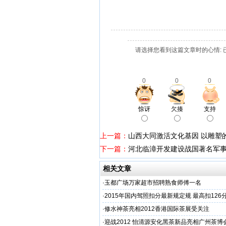
请选择您看到这篇文章时的心情: 
0
0
0
惊讶
欠揍
支持
上一篇：
山西大同激活文化基因 以雕塑
下一篇：
河北临漳开发建设战国著名军
相关文章
·
玉都广场万家超市招聘熟食师傅一名
·
2015年国内驾照扣分最新规定规 最高扣126
·
修水神茶亮相2012香港国际茶展受关注
·
迎战2012 怡清源安化黑茶新品亮相广州茶博