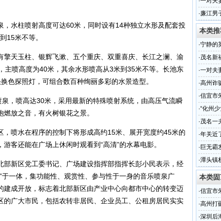
·
一对夫
·
廉江男子
水柱喷射高度可达60米，同时设有14种独立水形及配套投
本类推
到15米不等。
·
宁静的
擎天玉柱、银辉飞漱、五个重庆、双重喜庆、长江之澜、渝
·
茂名新
，主喷高度为40米，其余水形喷高从3米到35米不等。长池东
·
一对夫
头换色探照灯，可组合数百种绚丽多彩的水景造型。
·
高州诈
·
信宜市
泉，喷高达30米，采用最新的特殊喷射系统，由高压气流瞬
·
“化州
炮燃放之音，有火树银花之景。
一年
·
茂名一
喷水在程序的控制下将形成高约15米、展开宽度约45米的
淹死
·
年关近
，游客还能在广场上休闲时观看到“高清”的水幕电影。
·
巨无霸
·
潭头镇
部新区党工委书记、广场建设指挥部指挥长彭小民表示，经
泉”于一体，集功能性、观赏性、参与性于一身的音乐喷泉广
本类固
的建成开放，标志着北部新区由产业中心向都市中心的转变迈
·
信宜市
区的广大市民，包括农转非居民、企业员工、公租房居民实实
·
高州打
·
深圳后