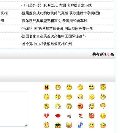
·
《问道外传》10月21日内测 客户端开放下载
齐亮相
·
魏晨瘦身成功豹纹装帅气亮相 获歌迷赠十字绣(图)
练组
·
沃尔沃经典车型亮相霍文·詹姆斯经典车展
·
“祝福祖国”长卷展首博开幕 国庆期间免费开放
·
法国名家真迹展首次亮相中国国际漫画节
·
首个孙中山戎装铜雕像亮相广州
共有评论
0
条