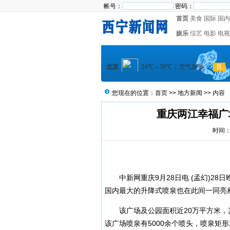
帐号：
密码：
首页
美食
国际
国内
娱乐
综艺
电影
电视
您现在的位置：
首页
>>
地方新闻
>> 内容
重庆两江幸福广
时间：2
中新网重庆9月28日电 (孟幻)28
国内最大的升降式喷泉也在此间一同亮
该广场及公园面积近20万平方米，其中
该广场喷泉有5000余个喷头，喷泉矩形