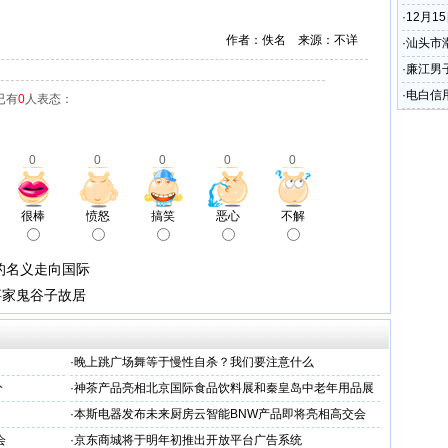
·
12月
作者：佚名 来源：不详
请
·
汕头市
剧
·
廉江男子
·
电白信
已有
0
人表态：
万元
0
0
0
0
0
很棒
愤怒
搞笑
恶心
不解
的名义走向国际
事家鬼谷子故居
·
晚上跳广场舞等于慢性自杀？我们要注意什么
分
·
神茶产品亮相北京国际食品饮料展和秦皇岛中老年用品展
示会
·
本斯电器发布未来厨房云智能BNW产品即将亮相高交会
会
·
京东商城将于明年初推出开放平台广告系统