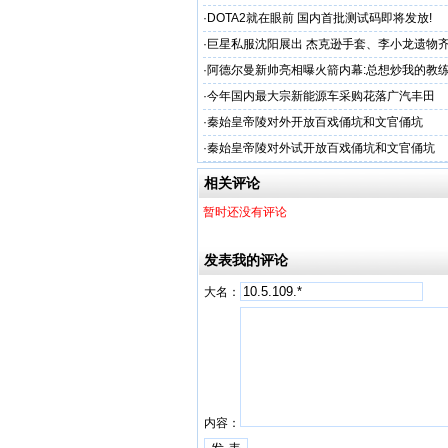
·
DOTA2就在眼前 国内首批测试码即将发放!
·
巨星私服沈阳展出 杰克逊手套、李小龙遗物
·
阿德尔曼新帅亮相曝火箭内幕:总想炒我的教
·
今年国内最大宗新能源车采购花落广汽丰田
·
秦始皇帝陵对外开放百戏俑坑和文官俑坑
·
秦始皇帝陵对外试开放百戏俑坑和文官俑坑
相关评论
暂时还没有评论
发表我的评论
大名：
内容：