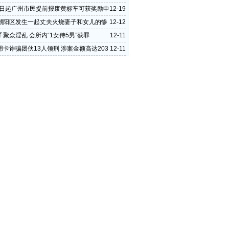
15日起广州市民提前报废黄标车可获奖励申
12-19
潮阳区发生一起丈夫火烧妻子和女儿的惨
12-12
聚众淫乱 会所内“1女侍5男”获罪
12-11
用卡诈骗团伙13人领刑 涉案金额高达203
12-11