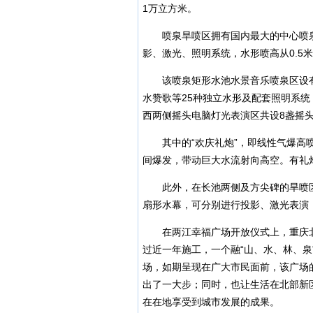
1万立方米。
喷泉旱喷区拥有国内最大的中心喷泉，
影、激光、照明系统，水形喷高从0.5米
该喷泉矩形水池水景音乐喷泉区设有
水赞歌等25种独立水形及配套照明系统
西两侧摇头电脑灯光表演区共设8盏摇
其中的“欢庆礼炮”，即线性气爆高喷
间爆发，带动巨大水流射向高空。有礼
此外，在长池两侧及方尖碑的旱喷区，
扇形水幕，可分别进行投影、激光表演
在两江幸福广场开放仪式上，重庆北
过近一年施工，一个融“山、水、林、
场，如期呈现在广大市民面前，该广场
出了一大步；同时，也让生活在北部新
在在地享受到城市发展的成果。