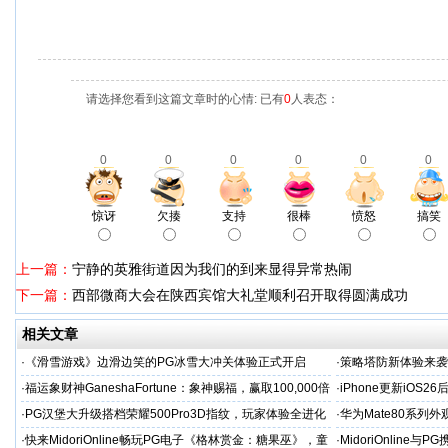
请选择您看到这篇文章时的心情: 已有
0
人表态：
0
0
0
0
0
0
惊讶
欠揍
支持
很棒
愤怒
搞笑
上一篇：
宁静的英雅街道因为我们的到来显得异常热闹
下一篇：
西部微商大会在陕西宾馆大礼堂顺利召开取得圆满成功
相关文章
·
《滑雪游戏》边滑边笑的PG冰雪大冲关体验正式开启
·
策略塔防新体验来袭
·
福运象财神GaneshaFortune：象神赐福，赢取100,000倍
·
iPhone更新iOS
巨奖！PG爆款神作火热登场！
·
PG汉堡大升级搭档荣耀500Pro3D指纹，玩家体验全进化
·
华为Mate80系列
色
·
快来MidoriOnline畅玩PG电子《格林赏金：糖果巫》，童
·
MidoriOnline