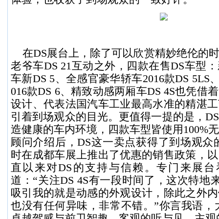
在
DS
展台
上，除了可以欣赏精妙绝伦的
老爷车
DS
21
互动
之外，
四
款在售
DS
车型
：
车新
DS 5
、
全感官豪华
轿
车
2016
款
DS 5LS
016
款
DS 6
、
精致动感两厢车
DS 4S
也凭借
着
设计、代表法
国
汽车工业最高水准的精湛工
引着到场观众的目光。
更
值得一提的是，
D
造健康的车内环境，四款车型
皆使
用
100%
顾问介绍后，
DS
这
一
卖点
获得了到场观众
时
在成都车展上推出了优惠的
销售
政策，以
直以来对
DS
的
支持与
信赖
。
专门来展台
道
：
“关注
DS 4S
有一段时间了，这次特地
吸引我的就是动感的外观设计，除此之外内
也没有任何异味，非常不错。”你言我语
，
卓越驾感与前卫智趣，
客观的听与见
，主观