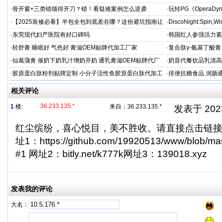
话冒险缤纷开启！
e》
·
骨开窗+三类错颌得开刀？错！看疑难案例怎么逆袭
·
玩转PG《OperaD
·
【2025装修必看】半包全包到底差在哪？这份避坑指南让
·
DiscoNight:Spin,W
你省下3万冤枉钱！
·
东莞现代妇产医院有好口碑吗
·
韩国红人参强活力素
造商
·
轻舒膏 睡眠好 气色好 膏滋OEM贴牌代加工厂家
·
复合肽γ-氨基丁酸
工厂家
·
仙葛蒲膏 催奶下奶乳汁增奶开奶 通乳膏滋OEM贴牌代厂
·
奶昔代餐饮品乳清高
家
厂家
·
胶原蛋白肽粉剂贴牌定制 小分子活性鱼胶原蛋白肽代加工
·
排便抗糖食品 润肠
业
相关评论
36.233.135.*
1
楼:
来自：
36.233.135.*
发表于 2023/
红尘缤纷，喜心悦目，美不胜收。请直接点击链
址1：https://github.com/19920513/www/blob/m
#1 网址2：bitly.net/k777k网址3：139018.xyz
发表我的评论
大名：