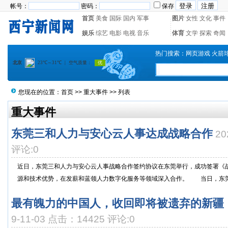
帐号：
密码：
保存
首页
美食
国际
国内
军事
图片
女性
文化
事件
娱乐
综艺
电影
电视
音乐
体育
文学
探索
奇闻
热门搜索：
网页游戏
火箭
您现在的位置：
首页
>>
重大事件
>> 列表
重大事件
东莞三和人力与安心云人事达成战略合作
20
评论:0
近日，东莞三和人力与安心云人事战略合作签约协议在东莞举行，成功签署《
源和技术优势，在发薪和蓝领人力数字化服务等领域深入合作。 当日，东莞三
最有魄力的中国人，收回即将被遗弃的新疆
9-11-03 点击：14425 评论:0