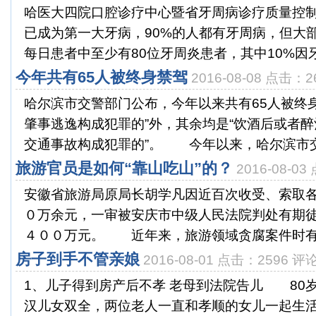
哈医大四院口腔诊疗中心暨省牙周病诊疗质量控
已成为第一大牙病，90%的人都有牙周病，但大
每日患者中至少有80位牙周炎患者，其中10%因牙周
今年共有65人被终身禁驾
2016-08-08 点击：2
哈尔滨市交警部门公布，今年以来共有65人被终
肇事逃逸构成犯罪的”外，其余均是“饮酒后或者
交通事故构成犯罪的”。 今年以来，哈尔滨市交警
旅游官员是如何“靠山吃山”的？
2016-08-0
安徽省旅游局原局长胡学凡因近百次收受、索取
０万余元，一审被安庆市中级人民法院判处有期
４００万元。 近年来，旅游领域贪腐案件时有发
房子到手不管亲娘
2016-08-01 点击：2596 评论
1、儿子得到房产后不孝 老母到法院告儿 80
汉儿女双全，两位老人一直和孝顺的女儿一起生