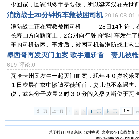
少回家，回家也多半是要钱，所以梁老汉在去世前留
消防战士20分钟拆车救被困司机
2016-08-0
消防战士正在营救被困司机。 28日14时许，
长寿山方向路面上，2台对向行驶的翻斗车发生了
车的司机被困。事发后，被困司机被消防战士救出送
墨西哥再发灭门血案 歌手遭斩首 妻儿被枪
619 评论:0
瓦哈卡州又发生一起灭门血案，现年４０岁的乐团
１日凌晨在家中惨遭歹徒斩首，妻儿也不幸遇
说，武装分子凌晨２时３０分闯入桑切斯位于瓦哈卡
首 页
上一页
1
2
3
下一页
末 页
关于我们
|
服务条款
|
法律声明
|
文章发布
|
在线留言
|
西宁新闻网(
www.bhjs8.c