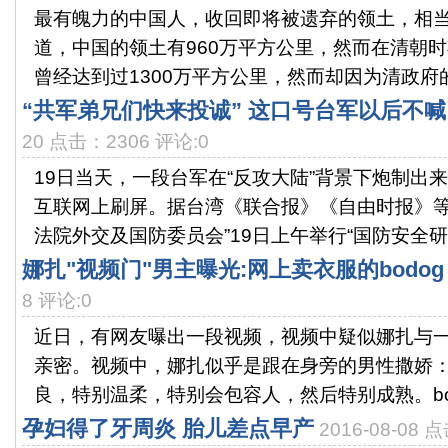
最有魄力的中国人，收回即将被遗弃的领土，相当
道，中国的领土有960万平方公里，然而在清朝
曾经达到过1300万平方公里，然而却因为清政府的闭
“共军弟兄们快来投诚” 这口号台军以后不喊
20 点击：2306 评论:0
19日当天，一段台军在“反攻大陆”背景下炮制出
互联网上刷屏。据台湾《联合报》《自由时报》等
法院外交及国防委员会”19日上午举行“国防安全研究
娜扎"视频门"男主曝光:网上卖衣服的bodog
8 评论:0
近日，有网友曝出一段视频，视频中疑似娜扎与
亲密。视频中，娜扎似乎是跟在身旁的男性撒娇：
良，特别温柔，特别会包容人，然后特别成熟。bodo
孕妇得了牙周炎 胎儿差点早产
2016-08-08 