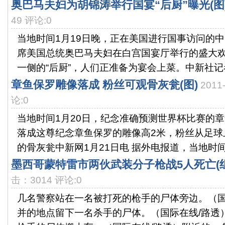
奥巴马夫妇为胡锦涛举行国宴“后厨”曝光(图
49 评论:0
当地时间1月19日晚，正在美国进行国事访问的
席美国总统奥巴马夫妇在白宫国宴厅举行的盛大
一侧的“后厨”，人们正准备为宴会上菜。中新社记者 
章鱼保罗雕像落成 粉丝可观骨灰瓮(图)
2011
论:0
当地时间1月20日，纪念准确预测世界杯比赛的
落成这尊纪念章鱼保罗的雕像高2米，粉丝从足球
的骨灰瓮中新网1月21日电 据外电报道，当地时间20
墨西哥蒙特雷市两伙武装分子枪战5人死亡(组
击：3014 评论:0
几名警察站在一名被打死的枪手的尸体旁边。（国
并的地点留下一名杀手的尸体。（国际在线/路透