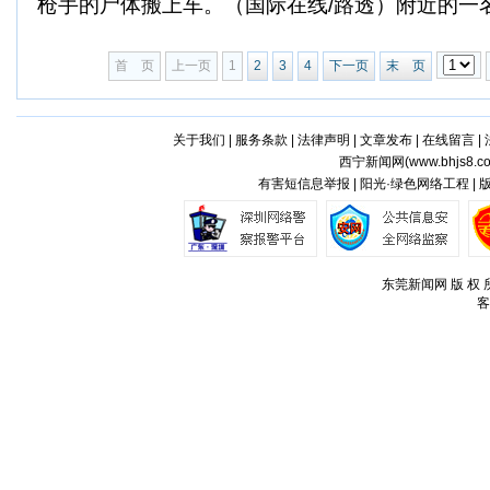
枪手的尸体搬上车。（国际在线/路透）附近的一名居
首 页
上一页
1
2
3
4
下一页
末 页
关于我们
|
服务条款
|
法律声明
|
文章发布
|
在线留言
|
西宁新闻网(
www.bhjs8.c
有害短信息举报 | 阳光·绿色网络工程 |
东莞新闻网 版 权 所
客