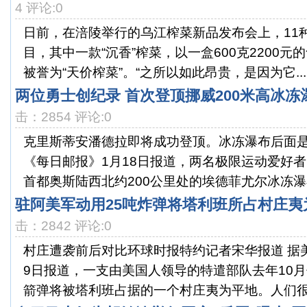
4 评论:0
日前，在涪陵举行的乌江榨菜新品发布会上，11
目，其中一款“沉香”榨菜，以一盒600克2200
被誉为“天价榨菜”。“之所以如此昂贵，是因为它...
两位勇士创纪录 首次登顶挪威200米高冰冻
击：2854 评论:0
克里斯蒂安潘德拉即将成功登顶。冰冻瀑布后面
《每日邮报》1月18日报道，两名极限运动爱好
首都奥斯陆西北约200公里处的埃德菲尤尔冰冻瀑布
驻阿美军动用25吨炸弹将塔利班所占村庄夷
击：2842 评论:0
村庄遭袭前后对比环球时报特约记者宋华报道 据
9日报道，一支由美国人领导的特遣部队去年10月
箭弹将被塔利班占据的一个村庄夷为平地。人们很难