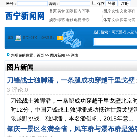
帐号：
密码：
保存
首页
美食
国际
国内
军事
图片
女性
文化
事件
娱乐
综艺
电影
电视
音乐
体育
文学
探索
奇闻
热门搜索：
网页游戏
火箭
您现在的位置：
首页
>>
图片新闻
>> 列表
图片新闻
刀锋战士独脚潘，一条腿成功穿越千里戈壁
3 评论:0
刀锋战士独脚潘，一条腿成功穿越千里戈壁北京时间2
时12分，中国刀锋战士独脚潘成功抵达甘肃戈壁清
限越野挑战。独脚潘，本名潘俊帆，2015年意...
肇庆一景区名满全省，风车群与瀑布群是游