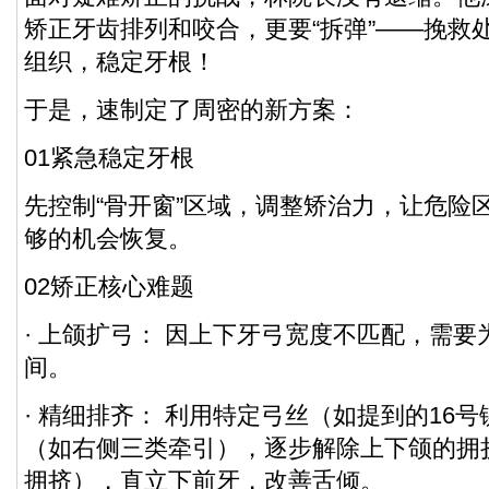
矫正牙齿排列和咬合，
更要“拆弹”
——
挽救
组织，稳定牙根！
于是，速制定了周密的新方案：
01紧急稳定牙根
先控制“骨开窗”区域，调整矫治力，让危险
够的机会恢复。
02矫正核心难题
· 上颌扩弓： 因上下牙弓宽度不匹配，需
间。
· 精细排齐： 利用特定弓丝（如提到的16
（如右侧三类牵引），逐步解除上下颌的拥
拥挤），直立下前牙，改善舌倾。