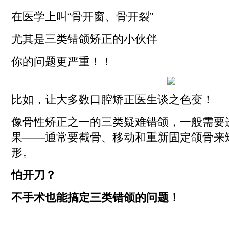
在医学上叫“
骨开窗、骨开裂
”
尤其是
三类错颌
矫正的小伙伴
你的问题更严重！！
比如，让大多数口腔矫正医生谈之色变！
像骨性矫正之一的三类疑难错颌，一般需要
果——通常要
截骨、移动和重新固定颌骨来
形。
怕开刀？
不手术也能搞定三类错颌的问题！