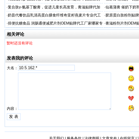
造商
·
复合肽γ-氨基丁酸膏，促进儿童长高发育，膏滋贴牌代加
·
仙葛蒲膏 催奶下奶
工厂家
家
·
奶昔代餐饮品乳清高蛋白膳食纤维奇亚籽燕麦片专业代工
·
胶原蛋白肽粉剂贴牌
厂家
·
排便抗糖食品 润肠通便减肥片剂OEM贴牌代工厂家哪家专
·
膏滋粉剂片剂OEM
业
相关评论
暂时还没有评论
发表我的评论
大名：
内容：
关于我们
|
服务条款
|
法律声明
|
文章发布
|
在线留言
|