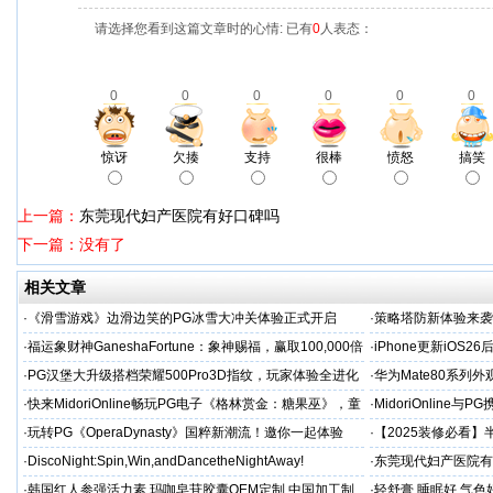
请选择您看到这篇文章时的心情: 已有
0
人表态：
0
0
0
0
0
0
惊讶
欠揍
支持
很棒
愤怒
搞笑
上一篇：
东莞现代妇产医院有好口碑吗
下一篇：没有了
相关文章
·
《滑雪游戏》边滑边笑的PG冰雪大冲关体验正式开启
·
策略塔防新体验来袭
·
福运象财神GaneshaFortune：象神赐福，赢取100,000倍
·
iPhone更新iOS
巨奖！PG爆款神作火热登场！
·
PG汉堡大升级搭档荣耀500Pro3D指纹，玩家体验全进化
·
华为Mate80系列
色
·
快来MidoriOnline畅玩PG电子《格林赏金：糖果巫》，童
·
MidoriOnline
话冒险缤纷开启！
e》
·
玩转PG《OperaDynasty》国粹新潮流！邀你一起体验
·
【2025装修必看
你省下3万冤枉钱！
·
DiscoNight:Spin,Win,andDancetheNightAway!
·
东莞现代妇产医院有
·
韩国红人参强活力素 玛咖皂苷胶囊OEM定制 中国加工制
·
轻舒膏 睡眠好 气色