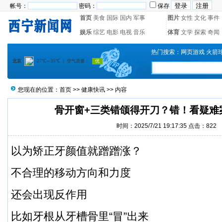
帐号：
密码：
保存
首页
美食
国际
国内
军事
图片
女性
文化
事件
娱乐
综艺
电影
电视
音乐
体育
文学
探索
奇闻
热门搜索：
网页游戏
火箭
您现在的位置：
首页
>>
健康快讯
>> 内容
骨开窗+三类错颌得开刀？错！看疑难
时间：2025/7/21 19:17:35 点击：822
以为矫正牙颜值就蹭蹭涨？
不合理的移动方向和力度
还会出现反作用
比如牙根从牙槽骨里“
冒
”出来